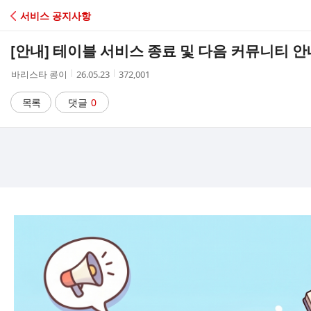
C
서비스 공지사항
A
[안내] 테이블 서비스 종료 및 다음 커뮤니티 안
F
작
작
조
바리스타 콩이
26.05.23
372,001
성
성
회
E
자
시
수
목록
댓글
0
간