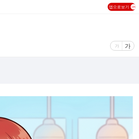
앱으로보기
글
가
글
가
자
자
크
크
기
기
크
작
게
게