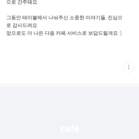
으로 간주돼요.
그동안 테이블에서 나눠주신 소중한 이야기들, 진심으
로 감사드려요.
앞으로도 더 나은 다음 카페 서비스로 보답드릴게요 :)
현
재
게
시
글
추
가
기
능
열
기