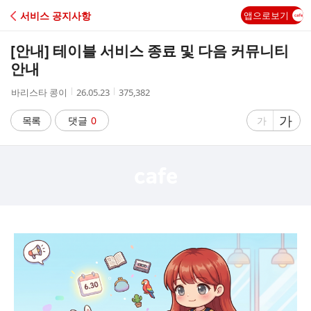
C
서비스 공지사항
앱으로보기
A
[안내] 테이블 서비스 종료 및 다음 커뮤니티
F
안내
작
작
조
바리스타 콩이
26.05.23
375,382
E
성
성
회
자
시
수
글
가
글
목록
댓글
0
가
간
자
자
크
크
기
기
크
작
게
게