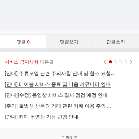
댓
댓글
0
댓글쓰기
답글쓰기
글
댓
글
서비스 공지사항
다른글
현재페이지 1
2
3
4
리
스
[안내] 주류모임 관련 주의사항 안내 및 협조 요청 (국세청)
[
트
[안내] 테이블 서비스 종료 및 다음 커뮤니티 안내
[
[안내][수정] 동영상 서비스 일시 점검 예정 안내
[
[주의] 불법성 상품권 거래 관련 카페 이용 주의 안내
[
[안내] 카페 동영상 기능 변경 안내
[
맨위로