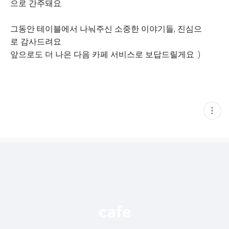
으로 간주돼요.
그동안 테이블에서 나눠주신 소중한 이야기들, 진심으
로 감사드려요.
앞으로도 더 나은 다음 카페 서비스로 보답드릴게요 :)
현
재
게
시
글
추
가
기
능
열
기