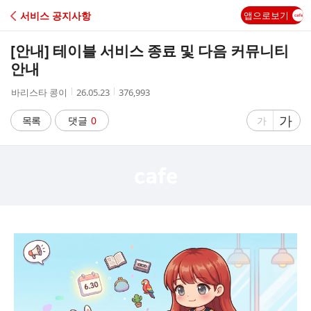
C
서비스 공지사항
앱으로보기
A
[안내] 테이블 서비스 종료 및 다음 커뮤니티
F
안내
작
작
조
바리스타 콩이
26.05.23
376,993
E
성
성
회
자
시
수
글
가
글
목록
댓글
0
가
간
자
자
크
크
기
기
크
작
게
게