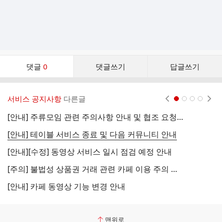
댓
댓글
0
댓글쓰기
답글쓰기
글
댓
글
서비스 공지사항
다른글
현재페이지 1
2
3
4
리
스
[안내] 주류모임 관련 주의사항 안내 및 협조 요청 (국세청)
[
트
[안내] 테이블 서비스 종료 및 다음 커뮤니티 안내
[
[안내][수정] 동영상 서비스 일시 점검 예정 안내
[
[주의] 불법성 상품권 거래 관련 카페 이용 주의 안내
[
[안내] 카페 동영상 기능 변경 안내
[
맨위로