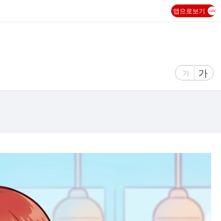
앱으로보기
글
가
글
가
자
자
크
크
기
기
크
작
게
게