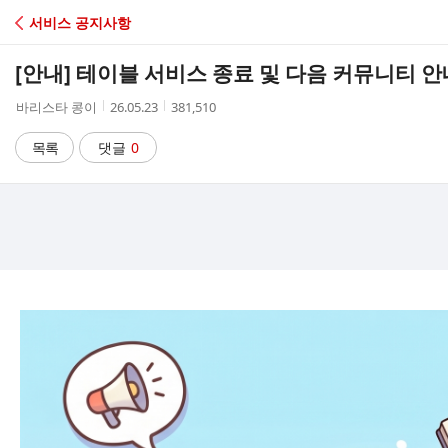
C
서비스 공지사항
A
[안내] 테이블 서비스 종료 및 다음 커뮤니티 안
F
작
작
조
바리스타 콩이
26.05.23
381,510
성
성
회
E
자
시
수
목록
댓글
0
간