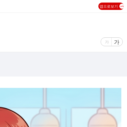
앱으로보기
글
가
글
가
자
자
크
크
기
기
크
작
게
게