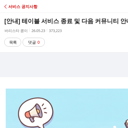
C
서비스 공지사항
A
[안내] 테이블 서비스 종료 및 다음 커뮤니티 안
F
작
작
조
바리스타 콩이
26.05.23
373,223
성
성
회
E
자
시
수
목록
댓글
0
간