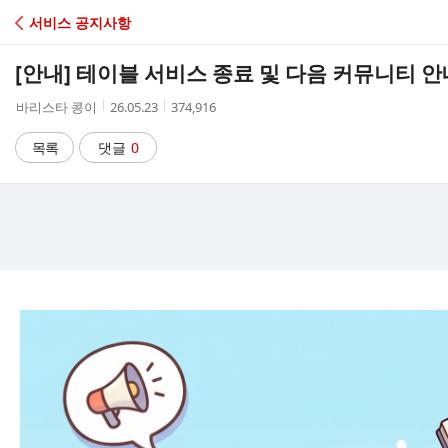
C
서비스 공지사항
A
[안내] 테이블 서비스 종료 및 다음 커뮤니티 안
F
작
작
조
바리스타 콩이
26.05.23
374,916
성
성
회
E
자
시
수
목록
댓글
0
간