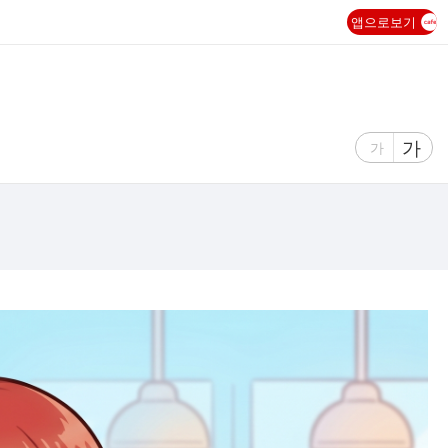
앱으로보기
글
가
글
가
자
자
크
크
기
기
크
작
게
게