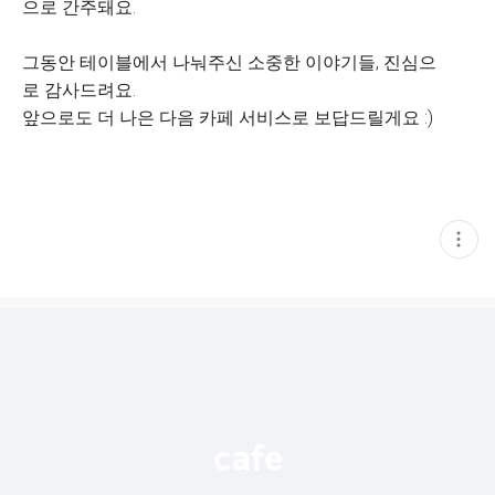
으로 간주돼요.
그동안 테이블에서 나눠주신 소중한 이야기들, 진심으
로 감사드려요.
앞으로도 더 나은 다음 카페 서비스로 보답드릴게요 :)
현
재
게
시
글
추
가
기
능
열
기