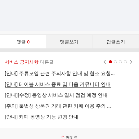
댓
댓글
0
댓글쓰기
답글쓰기
글
댓
글
서비스 공지사항
다른글
현재페이지 1
2
3
4
리
스
[안내] 주류모임 관련 주의사항 안내 및 협조 요청 (국세청)
[
트
[안내] 테이블 서비스 종료 및 다음 커뮤니티 안내
[
[안내][수정] 동영상 서비스 일시 점검 예정 안내
[
[주의] 불법성 상품권 거래 관련 카페 이용 주의 안내
[
[안내] 카페 동영상 기능 변경 안내
[
맨위로