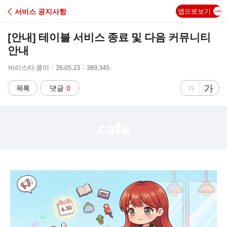
C
서비스 공지사항
앱으로보기
A
[안내] 테이블 서비스 종료 및 다음 커뮤니티
F
안내
작
작
조
바리스타 콩이
26.05.23
389,345
E
성
성
회
자
시
수
글
가
글
목록
댓글
0
가
간
자
자
크
크
기
기
크
작
게
게