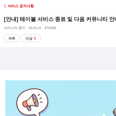
C
서비스 공지사항
A
[안내] 테이블 서비스 종료 및 다음 커뮤니티 안
F
작
작
조
바리스타 콩이
26.05.23
379,698
성
성
회
E
자
시
수
목록
댓글
0
간