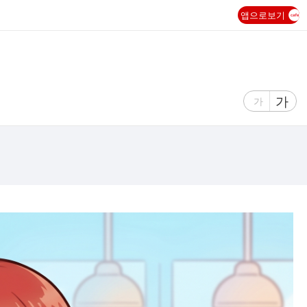
앱으로보기
글
가
글
가
자
자
크
크
기
기
크
작
게
게