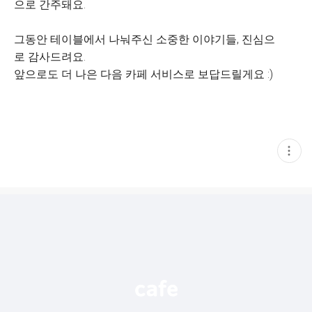
으로 간주돼요.
그동안 테이블에서 나눠주신 소중한 이야기들, 진심으
로 감사드려요.
앞으로도 더 나은 다음 카페 서비스로 보답드릴게요 :)
현
재
게
시
글
추
가
기
능
열
기