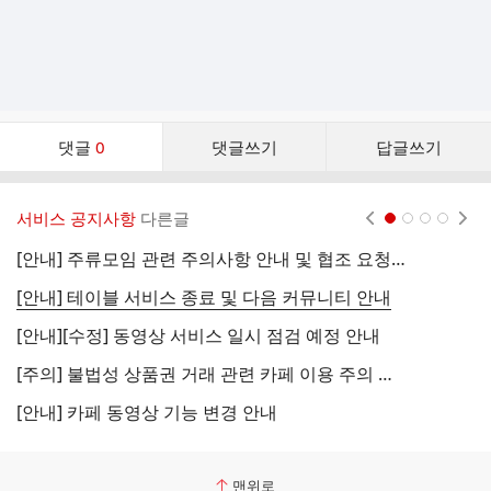
댓
댓글
0
댓글쓰기
답글쓰기
글
댓
글
서비스 공지사항
다른글
현재페이지 1
2
3
4
리
스
[안내] 주류모임 관련 주의사항 안내 및 협조 요청 (국세청)
[
트
[안내] 테이블 서비스 종료 및 다음 커뮤니티 안내
[
[안내][수정] 동영상 서비스 일시 점검 예정 안내
[
[주의] 불법성 상품권 거래 관련 카페 이용 주의 안내
[
[안내] 카페 동영상 기능 변경 안내
[
맨위로