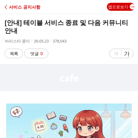
C
서비스 공지사항
앱으로보기
A
[안내] 테이블 서비스 종료 및 다음 커뮤니티
F
안내
작
작
조
바리스타 콩이
26.05.23
378,043
E
성
성
회
자
시
수
글
가
글
목록
댓글
0
가
간
자
자
크
크
기
기
크
작
게
게