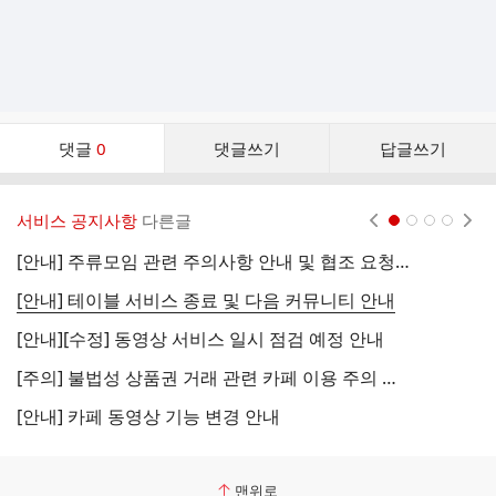
댓
댓글
0
댓글쓰기
답글쓰기
글
댓
글
서비스 공지사항
다른글
현재페이지 1
2
3
4
리
스
[안내] 주류모임 관련 주의사항 안내 및 협조 요청 (국세청)
[
트
[안내] 테이블 서비스 종료 및 다음 커뮤니티 안내
[
[안내][수정] 동영상 서비스 일시 점검 예정 안내
[
[주의] 불법성 상품권 거래 관련 카페 이용 주의 안내
[
[안내] 카페 동영상 기능 변경 안내
[
맨위로