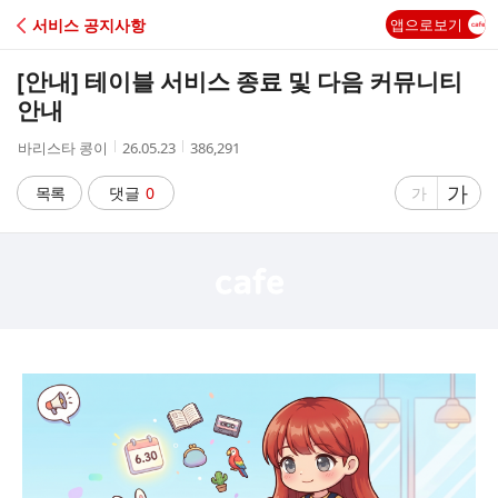
C
서비스 공지사항
앱으로보기
A
[안내] 테이블 서비스 종료 및 다음 커뮤니티
F
안내
작
작
조
바리스타 콩이
26.05.23
386,291
E
성
성
회
자
시
수
글
가
글
목록
댓글
0
가
간
자
자
크
크
기
기
크
작
게
게