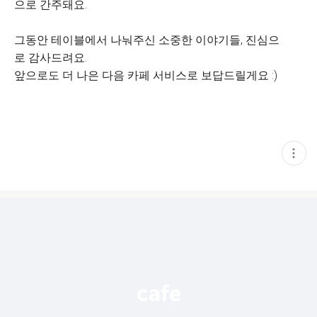
으로 간주돼요.
그동안 테이블에서 나눠주신 소중한 이야기들, 진심으
로 감사드려요.
앞으로도 더 나은 다음 카페 서비스로 보답드릴게요 :)
현
재
게
시
글
추
가
기
능
열
기