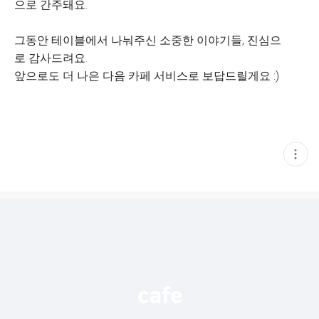
으로 간주돼요.
그동안 테이블에서 나눠주신 소중한 이야기들, 진심으
로 감사드려요.
앞으로도 더 나은 다음 카페 서비스로 보답드릴게요 :)
현
재
게
시
글
추
가
기
능
열
기