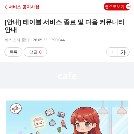
C
서비스 공지사항
앱으로보기
A
[안내] 테이블 서비스 종료 및 다음 커뮤니티
F
안내
작
작
조
바리스타 콩이
26.05.23
390,044
E
성
성
회
자
시
수
글
가
글
목록
댓글
0
가
간
자
자
크
크
기
기
크
작
게
게