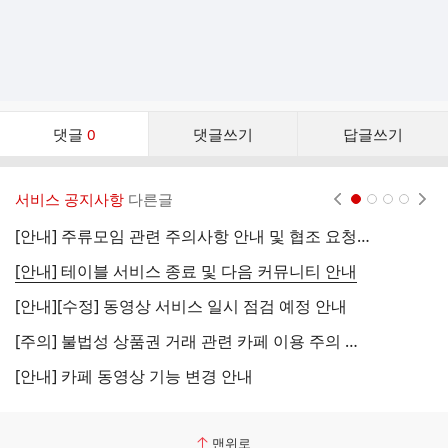
댓
댓글
0
댓글쓰기
답글쓰기
글
댓
글
서비스 공지사항
다른글
현재페이지 1
2
3
4
리
스
[안내] 주류모임 관련 주의사항 안내 및 협조 요청 (국세청)
[
트
[안내] 테이블 서비스 종료 및 다음 커뮤니티 안내
[
[안내][수정] 동영상 서비스 일시 점검 예정 안내
[
[주의] 불법성 상품권 거래 관련 카페 이용 주의 안내
[
[안내] 카페 동영상 기능 변경 안내
[
맨위로