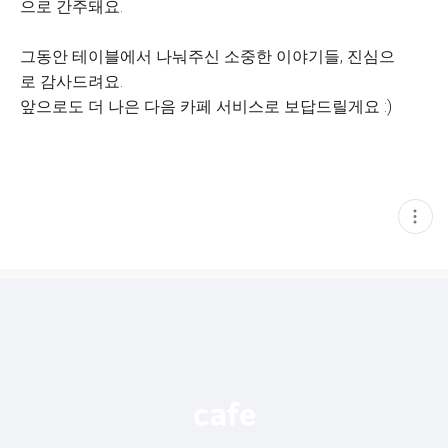
으로 간주돼요.
그동안 테이블에서 나눠주신 소중한 이야기들, 진심으
로 감사드려요.
앞으로도 더 나은 다음 카페 서비스로 보답드릴게요 :)
현
재
게
시
글
추
가
기
능
열
기