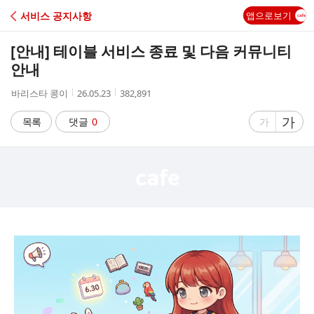
C
서비스 공지사항
앱으로보기
A
[안내] 테이블 서비스 종료 및 다음 커뮤니티
F
안내
작
작
조
바리스타 콩이
26.05.23
382,891
E
성
성
회
자
시
수
글
가
글
목록
댓글
0
가
간
자
자
크
크
기
기
크
작
게
게