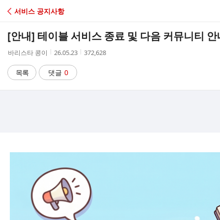
C
서비스 공지사항
A
[안내] 테이블 서비스 종료 및 다음 커뮤니티 안
F
작
작
조
바리스타 콩이
26.05.23
372,628
성
성
회
E
자
시
수
목록
댓글
0
간