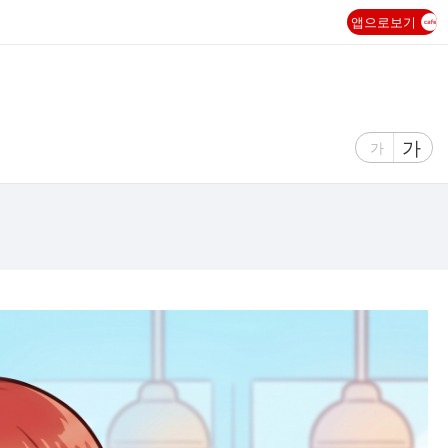
앱으로보기
글
가
글
가
자
자
크
크
기
기
크
작
게
게