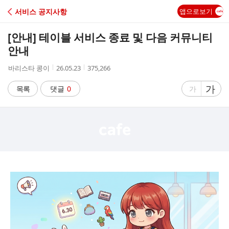
C
서비스 공지사항
앱으로보기
A
[안내] 테이블 서비스 종료 및 다음 커뮤니티
F
안내
작
작
조
바리스타 콩이
26.05.23
375,266
E
성
성
회
자
시
수
글
가
글
목록
댓글
0
가
간
자
자
크
크
기
기
크
작
게
게