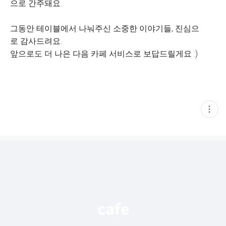
으로 간주돼요.
그동안 테이블에서 나눠주신 소중한 이야기들, 진심으
로 감사드려요.
앞으로도 더 나은 다음 카페 서비스로 보답드릴게요 :)
현
재
게
시
글
추
가
기
능
열
기