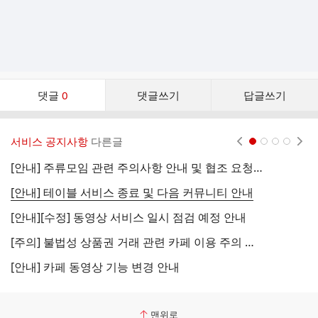
댓
댓글
0
댓글쓰기
답글쓰기
글
댓
글
서비스 공지사항
다른글
현재페이지 1
2
3
4
리
스
[안내] 주류모임 관련 주의사항 안내 및 협조 요청 (국세청)
[
트
[안내] 테이블 서비스 종료 및 다음 커뮤니티 안내
[
[안내][수정] 동영상 서비스 일시 점검 예정 안내
[
[주의] 불법성 상품권 거래 관련 카페 이용 주의 안내
[
[안내] 카페 동영상 기능 변경 안내
[
맨위로